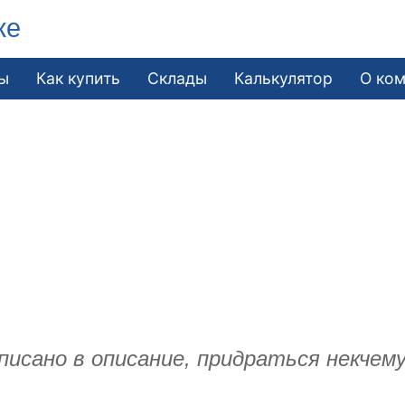
ке
ы
Как купить
Склады
Калькулятор
О ко
писано в описание, придраться некчему