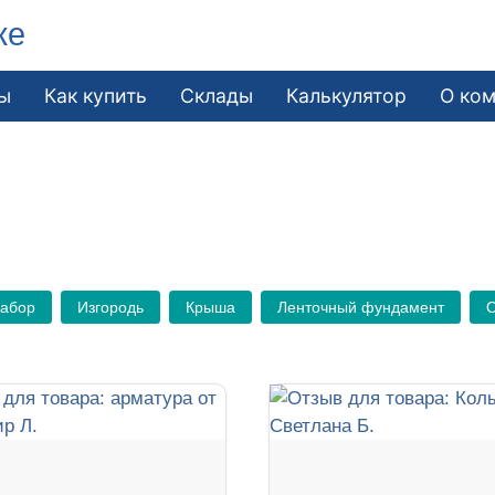
ке
ы
Как купить
Склады
Калькулятор
О ко
Забор
Изгородь
Крыша
Ленточный фундамент
О