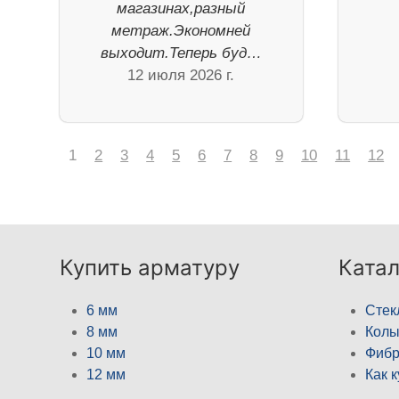
магазинах,разный
метраж.Экономней
выходит.Теперь буд…
12 июля 2026 г.
1
2
3
4
5
6
7
8
9
10
11
12
Купить арматуру
Катал
6 мм
Стек
8 мм
Кол
10 мм
Фибр
12 мм
Как 