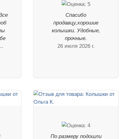
Все
Спасибо
тоб
продавцу,хорошие
мы
колышки. Удобные,
ебе
прочные.
р…
26 июля 2026 г.
й
По размеру подошли