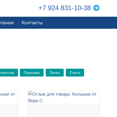
+7 924 831-10-38
мпании
Контакты
тмостка
Парковка
Печка
Плита