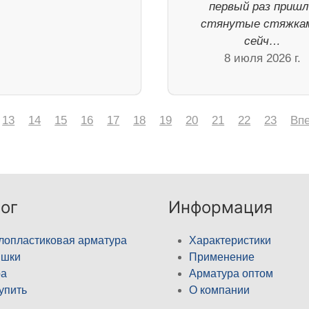
первый раз приш
стянутые стяжка
сейч…
8 июля 2026 г.
13
14
15
16
17
18
19
20
21
22
23
Вп
ог
Информация
лопластиковая арматура
Характеристики
ышки
Применение
а
Арматура оптом
купить
О компании