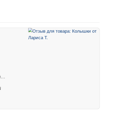
лё…
6