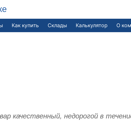
ке
ы
Как купить
Склады
Калькулятор
О ко
р качественный, недорогой в течение