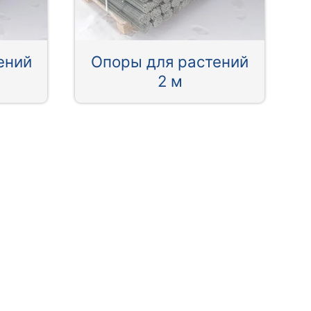
ений
Опоры для растений
2 м