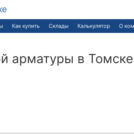
ке
ы
Как купить
Склады
Калькулятор
О ко
й арматуры в Томске