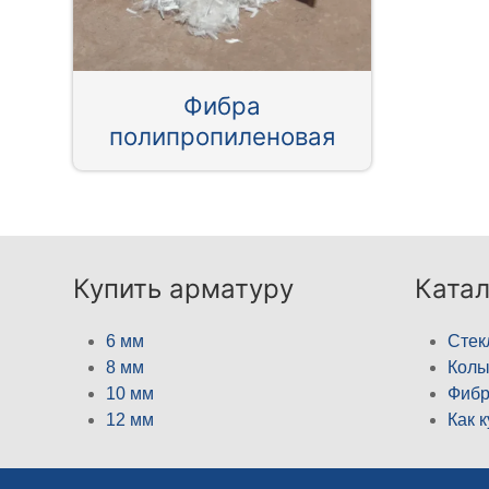
Фибра
полипропиленовая
Купить арматуру
Катал
6 мм
Стек
8 мм
Кол
10 мм
Фибр
12 мм
Как 