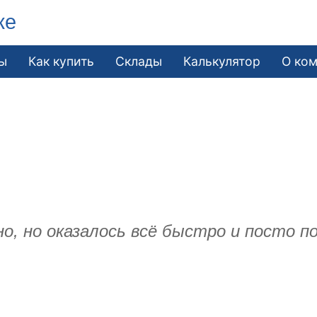
ке
ы
Как купить
Склады
Калькулятор
О ко
.
о, но оказалось всё быстро и посто п