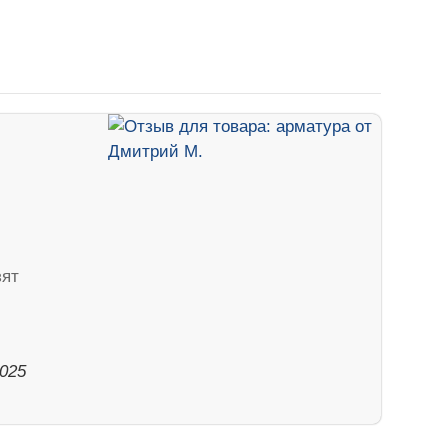
зят
2025