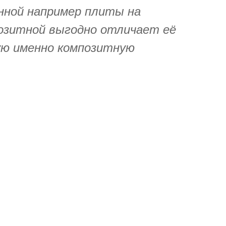
нной например плиты на
озитной выгодно отличает её
зую именно композитную