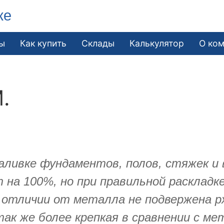
ке
ы
Как купить
Склады
Калькулятор
О ко
.
аливке фундаментов, полов, стяжек и 
 на 100%, но при правильной раскладк
В отличии от металла не подвержена рж
так же более крепкая в сравнении с м