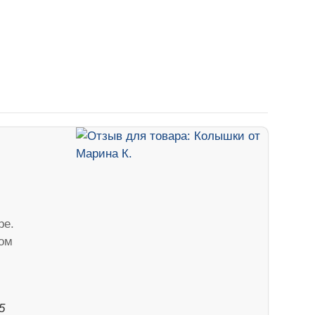
ре.
ом
5